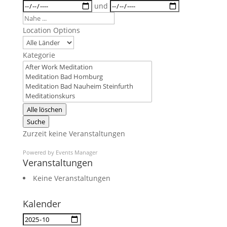
Daten
und
Nahe
...
Location Options
Land
Kategorie
Kategorie
Alle löschen
Suche
Zurzeit keine Veranstaltungen
Powered by
Events Manager
Veranstaltungen
Keine Veranstaltungen
Kalender