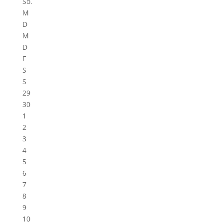
So.
M
D
M
D
F
S
S
29
30
1
2
3
4
5
6
7
8
9
10