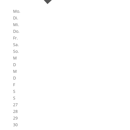
Mo.
Di.
Mi.
Do.
Fr.
Sa.
So.
M
D
M
D
F
S
S
27
28
29
30