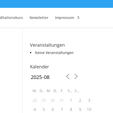
ditationskurs
Newsletter
Impressum
Veranstaltungen
Keine Veranstaltungen
Kalender
M
D
M
D
F
S
S
28
29
30
31
1
2
3
4
5
6
7
8
9
10