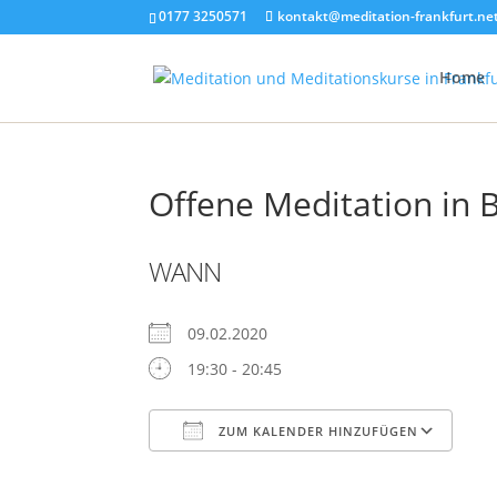
0177 3250571
kontakt@meditation-frankfurt.ne
Home
Offene Meditation in 
WANN
09.02.2020
19:30 - 20:45
ZUM KALENDER HINZUFÜGEN
ICS herunterladen
Google Kalender
iCalendar
Office 365
Outlook Live