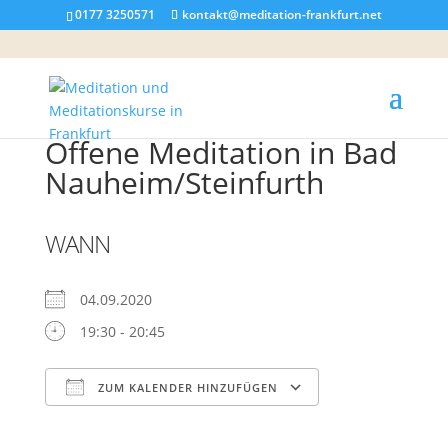
0177 3250571
kontakt@meditation-frankfurt.net
Offene Meditation in Bad
Nauheim/Steinfurth
WANN
04.09.2020
19:30 - 20:45
ZUM KALENDER HINZUFÜGEN
ICS herunterladen
Google Kalender
iCalendar
Office 365
Outlook Live