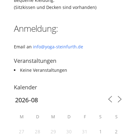
Bequeme Kleidung.
(Sitzkissen und Decken sind vorhanden)
Anmeldung:
Email an
info@yoga-steinfurth.de
Veranstaltungen
Keine Veranstaltungen
Kalender
M
D
M
D
F
S
S
27
28
29
30
31
1
2