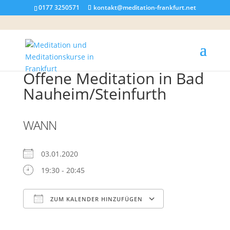
0177 3250571
kontakt@meditation-frankfurt.net
Offene Meditation in Bad
Nauheim/Steinfurth
WANN
03.01.2020
19:30 - 20:45
ZUM KALENDER HINZUFÜGEN
ICS herunterladen
Google Kalender
iCalendar
Office 365
Outlook Live