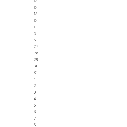
M
D
M
D
F
S
S
27
28
29
30
31
1
2
3
4
5
6
7
8