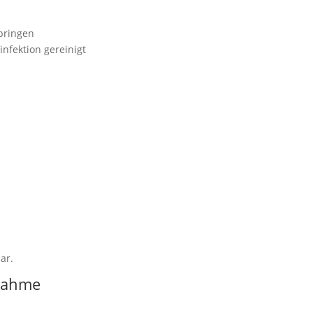
bringen
nfektion gereinigt
ar.
lnahme