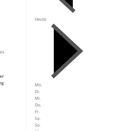
Heute
 es
er
ng
Mo.
Di.
Mi.
Do.
Fr.
Sa.
So.