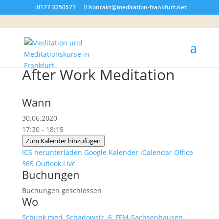
0177 3250571
kontakt@meditation-frankfurt.net
After Work Meditation
Wann
30.06.2020
17:30 - 18:15
Zum Kalender hinzufügen
ICS herunterladen
Google Kalender
iCalendar
Office
365
Outlook Live
Buchungen
Buchungen geschlossen
Wo
Schunk.med, Schadowstr. 6, FFM-Sachsenhausen