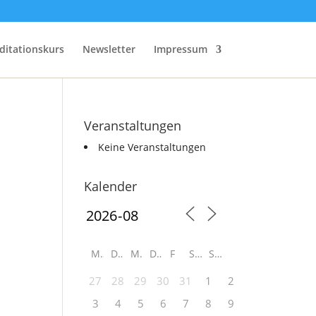
ditationskurs
Newsletter
Impressum
Veranstaltungen
Keine Veranstaltungen
Kalender
M
D
M
D
F
S
S
27
28
29
30
31
1
2
3
4
5
6
7
8
9