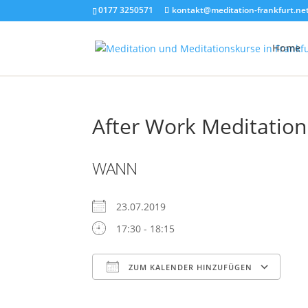
0177 3250571
kontakt@meditation-frankfurt.ne
Home
After Work Meditation
WANN
23.07.2019
17:30 - 18:15
ZUM KALENDER HINZUFÜGEN
ICS herunterladen
Google Kalender
iCalendar
Office 365
Outlook Live