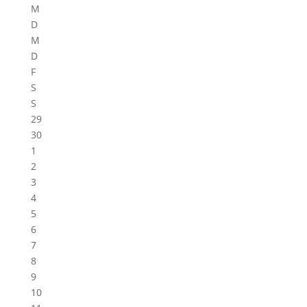
M
D
M
D
F
S
S
29
30
1
2
3
4
5
6
7
8
9
10